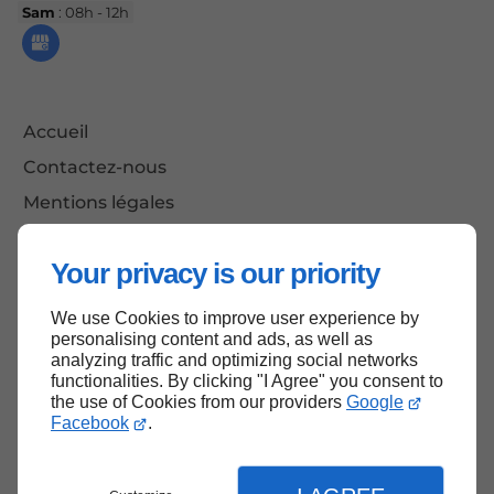
Sam
: 08h - 12h
Accueil
Contactez-nous
Mentions légales
Plan du site
Your privacy is our priority
We use Cookies to improve user experience by
Haut de page
personalising content and ads, as well as
analyzing traffic and optimizing social networks
functionalities. By clicking "I Agree" you consent to
the use of Cookies from our providers
Google
Facebook
.