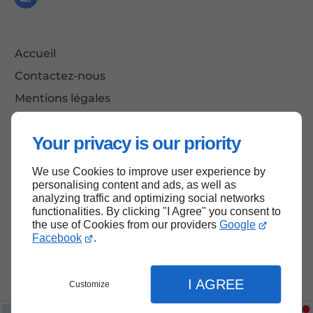
Accueil
Contactez-nous
Mentions légales
Plan du site
Your privacy is our priority
We use Cookies to improve user experience by
Haut de page
personalising content and ads, as well as
analyzing traffic and optimizing social networks
functionalities. By clicking "I Agree" you consent to
the use of Cookies from our providers
Google
Facebook
.
I AGREE
Customize