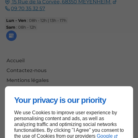
15 Rue de la Corvée,
68350
MEYENHEIM
09 70 35 32 57
Lun - Ven
: 08h - 12h | 13h - 17h
Sam
: 08h - 12h
Accueil
Contactez-nous
Mentions légales
Plan du site
Your privacy is our priority
We use Cookies to improve user experience by
Haut de page
personalising content and ads, as well as
analyzing traffic and optimizing social networks
functionalities. By clicking "I Agree" you consent to
the use of Cookies from our providers
Google